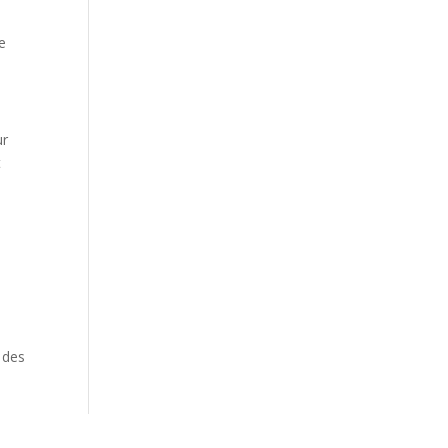
te
ur
t
 des